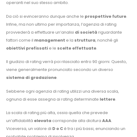
operanti nel suo stesso ambito.
Da ciò si evinceranno dunque anche le
prospettive future
.
Infine, ma non ultimo per importanza, l’agenzia di rating
provvederà a effettuare un’analisi
di società
riguardante
fattori come il
management
e la
struttura
, nonché gli
obiettivi prefissati
e le
scelte effettuate
.
Il giudizio di rating verrà poi rilasciato entro 90 giorni. Questo,
viene generalmente pronunciato secondo un diverso
sistema di gradazione
.
Sebbene ogni agenzia di rating utilizzi una diversa scala,
ognuna di esse assegna ai rating determinate
lettere
.
La scala di rating più alta, ossia quella che prevede
un’affidabilità
elevata
corrisponde alla dicitura
AAA
.
Viceversa, un valore di
D o C
è tra i più bassi, enunciando un
probabile problema di insolvenza.