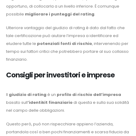
opportuno, di collocarla a un livello inferiore. È comunque
possibile
migliorare i punteggi del rating
.
Ulteriore vantaggio del giudizio di rating è dato dal fatto che
tale certificazione può aiutare l’impresa a identificare ed
eludere tutte le
potenziali fonti di rischio
, intervenendo per
tempo sui fattori critici che potrebbero portare al suo collasso
finanziario.
Consigli per investitori e imprese
Il
giudizio di rating
è un
profilo di rischio dell’impresa
basato sull
’identikit finanziario
di questa e sulla sua solidità
nel campo delle obbligazioni.
Questo però, può non rispecchiare appieno l’azienda,
portandola così a ben pochi finanziamenti e scarsa fiducia da