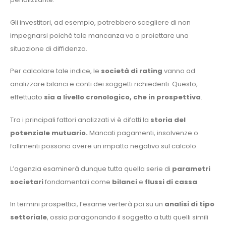
Gli investitori, ad esempio, potrebbero scegliere di non
impegnarsi poiché tale mancanza va a proiettare una
situazione di diffidenza.
Per calcolare tale indice, le
società di rating
vanno ad
analizzare bilanci e conti dei soggetti richiedenti. Questo,
effettuato
sia a livello cronologico, che in prospettiva
.
Tra i principali fattori analizzati vi è difatti la
storia del
potenziale mutuario.
Mancati pagamenti, insolvenze o
fallimenti possono avere un impatto negativo sul calcolo.
L’agenzia esaminerà dunque tutta quella serie di
parametri
societari
fondamentali come
bilanci
e
flussi di cassa
.
In termini prospettici, l’esame verterà poi su un
analisi di tipo
settoriale
, ossia paragonando il soggetto a tutti quelli simili