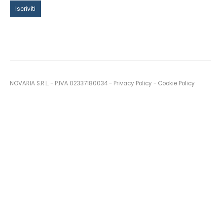
NOVARIA S.R.L. - P.IVA 02337180034 -
Privacy Policy
-
Cookie Policy